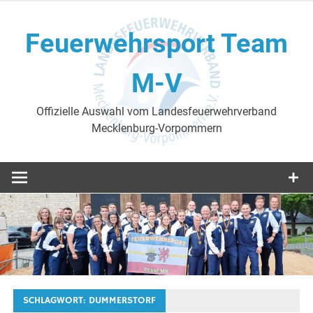
Skip
to
Feuerwehrsport Team
content
M-V
Offizielle Auswahl vom Landesfeuerwehrverband
Mecklenburg-Vorpommern
SCHLAGWORT:
DUMMERSTORF