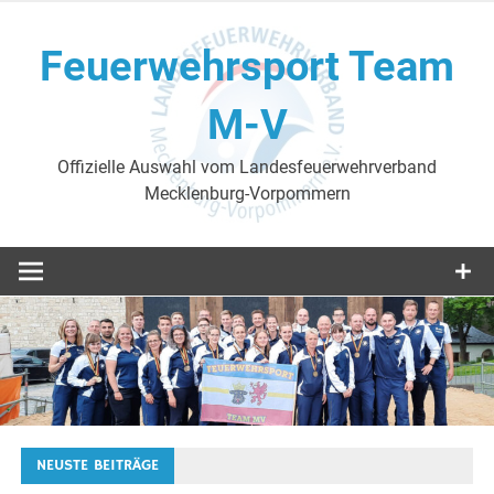
Skip
to
Feuerwehrsport Team
content
M-V
Offizielle Auswahl vom Landesfeuerwehrverband
Mecklenburg-Vorpommern
NEUSTE BEITRÄGE