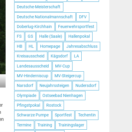
Deutsche-Meisterschaft
Deutsche Nationalmannschaft
DFV
Doberlug-Kirchhain
Feuerwehrsportfest
FS
GS
Halle (Saale)
Hallenpokal
HB
HL
Homepage
Jahresabschluss
Kreisausscheid
Kägsdorf
LA
Landesausscheid
MV-Cup
MV-Hinderniscup
MV-Steigercup
Narsdorf
Neujahrssteigen
Nudersdorf
Olympiade
Ostseebad Nienhagen
er
Pfingstpokal
Rostock
n
Schwarze Pumpe
Sportfest
Techentin
en
Termine
Training
Trainingslager