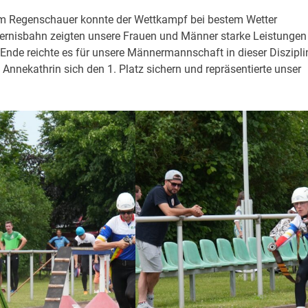
m Regenschauer konnte der Wettkampf bei bestem Wetter
dernisbahn zeigten unsere Frauen und Männer starke Leistungen
 Ende reichte es für unsere Männermannschaft in dieser Diszipli
 Annekathrin sich den 1. Platz sichern und repräsentierte unser