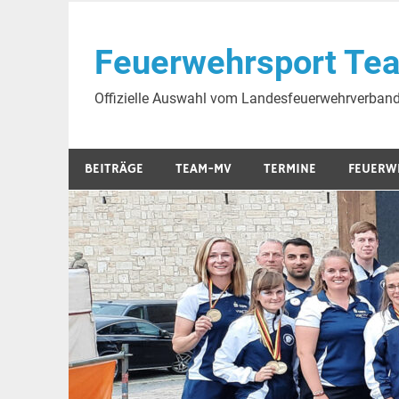
Skip
to
Feuerwehrsport Te
content
Offizielle Auswahl vom Landesfeuerwehrverba
BEITRÄGE
TEAM-MV
TERMINE
FEUERW