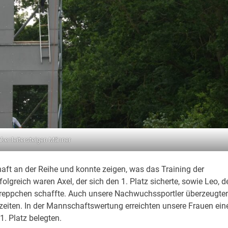
kenleitersteigen Männer
t an der Reihe und konnte zeigen, was das Training der
greich waren Axel, der sich den 1. Platz sicherte, sowie Leo, d
Treppchen schaffte. Auch unsere Nachwuchssportler überzeugte
zeiten. In der Mannschaftswertung erreichten unsere Frauen ein
. Platz belegten.