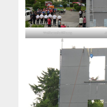
Wettkampferöffnung
J