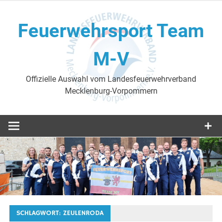
Skip
to
Feuerwehrsport Team
content
M-V
Offizielle Auswahl vom Landesfeuerwehrverband
Mecklenburg-Vorpommern
SCHLAGWORT:
ZEULENRODA