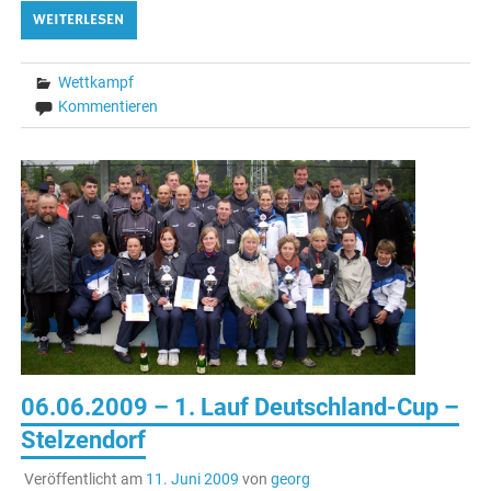
WEITERLESEN
Wettkampf
Kommentieren
06.06.2009 – 1. Lauf Deutschland-Cup –
Stelzendorf
Veröffentlicht am
11. Juni 2009
von
georg