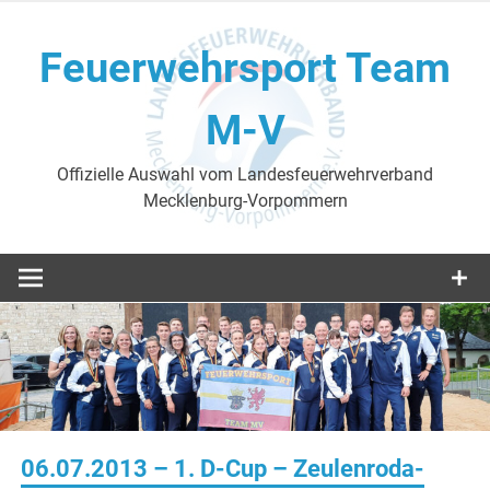
Skip
to
Feuerwehrsport Team
content
M-V
Offizielle Auswahl vom Landesfeuerwehrverband
Mecklenburg-Vorpommern
06.07.2013 – 1. D-Cup – Zeulenroda-