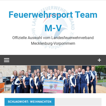
Skip
to
Feuerwehrsport Team
content
M-V
Offizielle Auswahl vom Landesfeuerwehrverband
Mecklenburg-Vorpommern
SCHLAGWORT:
WEIHNACHTEN