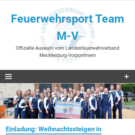
Skip
to
Feuerwehrsport Team
content
M-V
Offizielle Auswahl vom Landesfeuerwehrverband
Mecklenburg-Vorpommern
Einladung: Weihnachtssteigen in