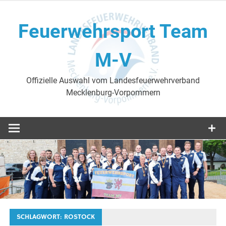
Skip
to
Feuerwehrsport Team
content
M-V
Offizielle Auswahl vom Landesfeuerwehrverband
Mecklenburg-Vorpommern
SCHLAGWORT:
ROSTOCK