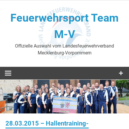
Skip
to
Feuerwehrsport Team
content
M-V
Offizielle Auswahl vom Landesfeuerwehrverband
Mecklenburg-Vorpommern
28.03.2015 – Hallentraining-