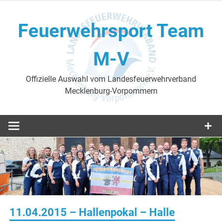
Skip
to
Feuerwehrsport Team
content
M-V
Offizielle Auswahl vom Landesfeuerwehrverband
Mecklenburg-Vorpommern
11.04.2015 – Hallenpokal – Halle