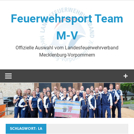
Skip
to
Feuerwehrsport Team
content
M-V
Offizielle Auswahl vom Landesfeuerwehrverband
Mecklenburg-Vorpommern
SCHLAGWORT:
LA