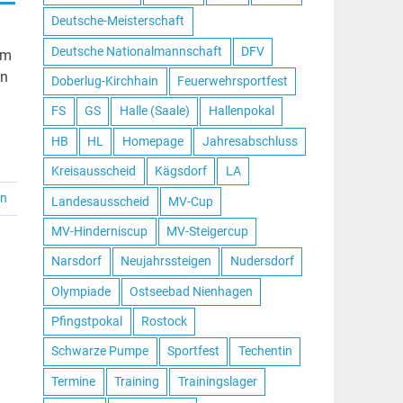
Deutsche-Meisterschaft
Deutsche Nationalmannschaft
DFV
em
en
Doberlug-Kirchhain
Feuerwehrsportfest
FS
GS
Halle (Saale)
Hallenpokal
HB
HL
Homepage
Jahresabschluss
Kreisausscheid
Kägsdorf
LA
en
Landesausscheid
MV-Cup
MV-Hinderniscup
MV-Steigercup
Narsdorf
Neujahrssteigen
Nudersdorf
Olympiade
Ostseebad Nienhagen
Pfingstpokal
Rostock
Schwarze Pumpe
Sportfest
Techentin
Termine
Training
Trainingslager