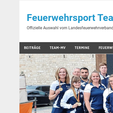
Skip
to
Feuerwehrsport Te
content
Offizielle Auswahl vom Landesfeuerwehrverba
BEITRÄGE
TEAM-MV
TERMINE
FEUERW