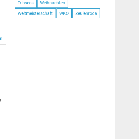
Tribsees
Weihnachten
Weltmeisterschaft
WKO
Zeulenroda
en
m
n