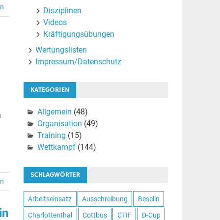
en
Disziplinen
Videos
Kräftigungsübungen
Wertungslisten
Impressum/Datenschutz
KATEGORIEN
Allgemein
(48)
n
Organisation
(49)
Training
(15)
Wettkampf
(144)
SCHLAGWÖRTER
en
Arbeitseinsatz
Ausschreibung
Beselin
in
Charlottenthal
Cottbus
CTIF
D-Cup