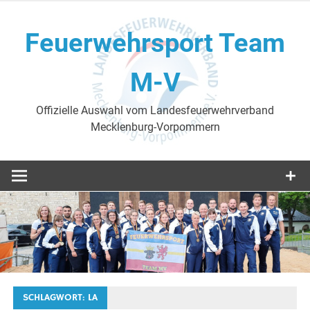
Skip
to
Feuerwehrsport Team
content
M-V
Offizielle Auswahl vom Landesfeuerwehrverband
Mecklenburg-Vorpommern
SCHLAGWORT:
LA