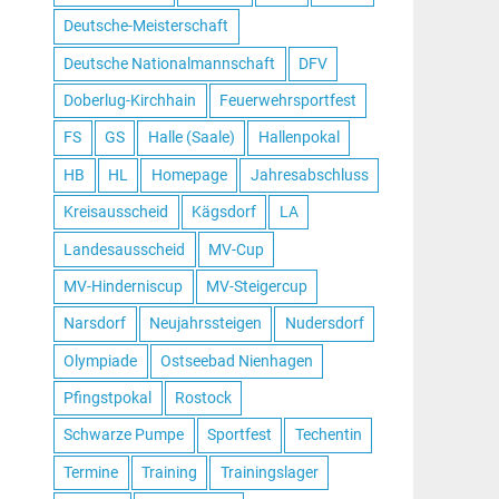
Deutsche-Meisterschaft
Deutsche Nationalmannschaft
DFV
Doberlug-Kirchhain
Feuerwehrsportfest
FS
GS
Halle (Saale)
Hallenpokal
HB
HL
Homepage
Jahresabschluss
Kreisausscheid
Kägsdorf
LA
Landesausscheid
MV-Cup
MV-Hinderniscup
MV-Steigercup
Narsdorf
Neujahrssteigen
Nudersdorf
Olympiade
Ostseebad Nienhagen
Pfingstpokal
Rostock
Schwarze Pumpe
Sportfest
Techentin
Termine
Training
Trainingslager