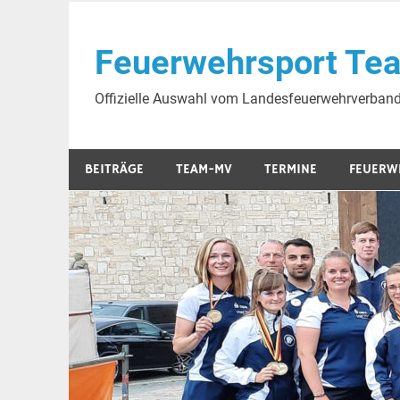
Skip
to
Feuerwehrsport Te
content
Offizielle Auswahl vom Landesfeuerwehrverba
BEITRÄGE
TEAM-MV
TERMINE
FEUERW