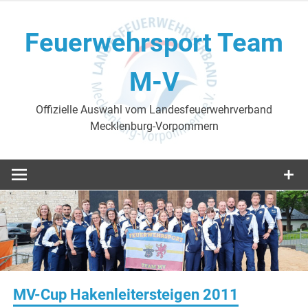
Skip
to
Feuerwehrsport Team
content
M-V
Offizielle Auswahl vom Landesfeuerwehrverband
Mecklenburg-Vorpommern
MV-Cup Hakenleitersteigen 2011