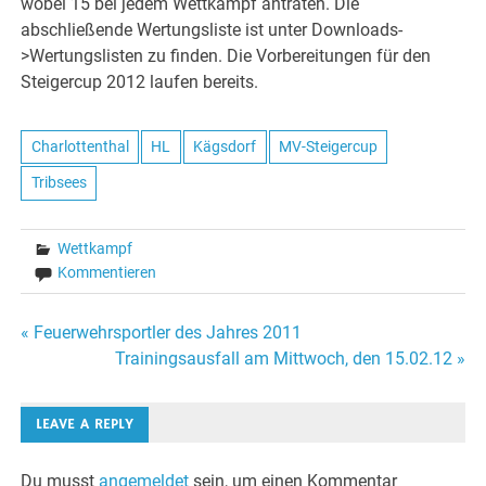
wobei 15 bei jedem Wettkampf antraten. Die
abschließende Wertungsliste ist unter Downloads-
>Wertungslisten zu finden. Die Vorbereitungen für den
Steigercup 2012 laufen bereits.
Charlottenthal
HL
Kägsdorf
MV-Steigercup
Tribsees
Wettkampf
Kommentieren
Beitragsnavigation
« Feuerwehrsportler des Jahres 2011
Trainingsausfall am Mittwoch, den 15.02.12 »
LEAVE A REPLY
Du musst
angemeldet
sein, um einen Kommentar