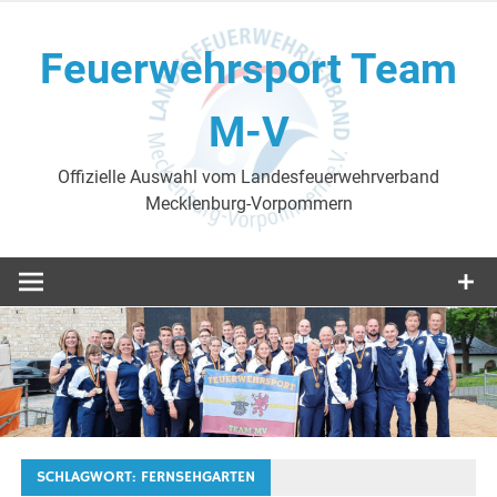
Skip
to
Feuerwehrsport Team
content
M-V
Offizielle Auswahl vom Landesfeuerwehrverband
Mecklenburg-Vorpommern
SCHLAGWORT:
FERNSEHGARTEN