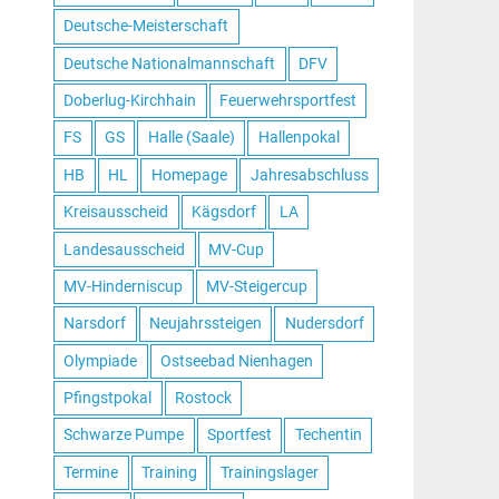
Deutsche-Meisterschaft
Deutsche Nationalmannschaft
DFV
Doberlug-Kirchhain
Feuerwehrsportfest
FS
GS
Halle (Saale)
Hallenpokal
HB
HL
Homepage
Jahresabschluss
Kreisausscheid
Kägsdorf
LA
Landesausscheid
MV-Cup
MV-Hinderniscup
MV-Steigercup
Narsdorf
Neujahrssteigen
Nudersdorf
Olympiade
Ostseebad Nienhagen
Pfingstpokal
Rostock
Schwarze Pumpe
Sportfest
Techentin
Termine
Training
Trainingslager