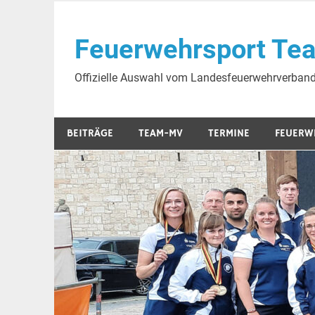
Skip
to
Feuerwehrsport Te
content
Offizielle Auswahl vom Landesfeuerwehrverba
BEITRÄGE
TEAM-MV
TERMINE
FEUERW