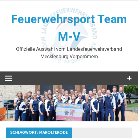
Skip
to
Feuerwehrsport Team
content
M-V
Offizielle Auswahl vom Landesfeuerwehrverband
Mecklenburg-Vorpommern
SCHLAGWORT:
MAROLTERODE