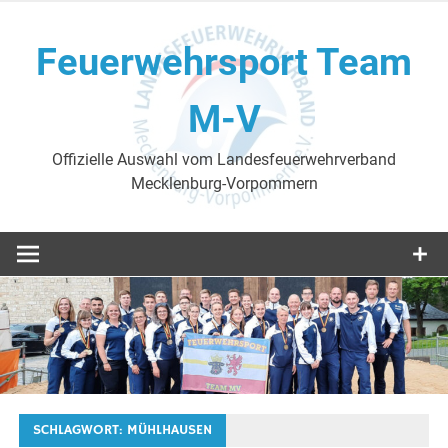
Skip
to
Feuerwehrsport Team
content
M-V
Offizielle Auswahl vom Landesfeuerwehrverband
Mecklenburg-Vorpommern
SCHLAGWORT:
MÜHLHAUSEN