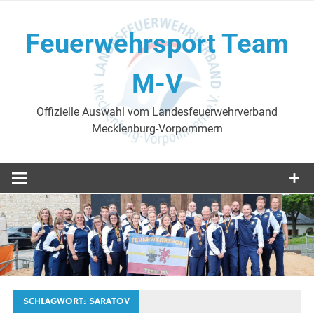
Skip
to
Feuerwehrsport Team
content
M-V
Offizielle Auswahl vom Landesfeuerwehrverband
Mecklenburg-Vorpommern
SCHLAGWORT:
SARATOV