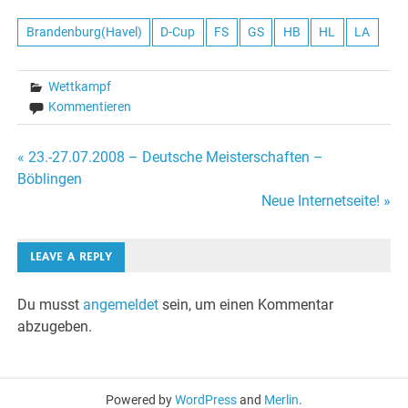
Brandenburg(Havel)
D-Cup
FS
GS
HB
HL
LA
Wettkampf
Kommentieren
Beitragsnavigation
« 23.-27.07.2008 – Deutsche Meisterschaften –
Böblingen
Neue Internetseite! »
LEAVE A REPLY
Du musst
angemeldet
sein, um einen Kommentar
abzugeben.
Powered by
WordPress
and
Merlin
.