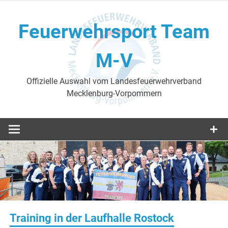
Skip
to
Feuerwehrsport Team
content
M-V
Offizielle Auswahl vom Landesfeuerwehrverband
Mecklenburg-Vorpommern
Training in der Laufhalle Rostock