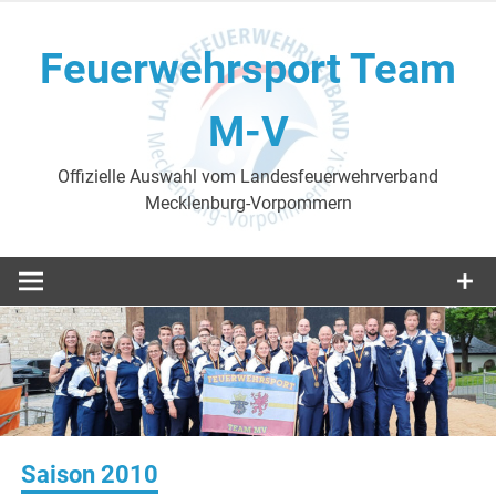
Skip
to
Feuerwehrsport Team
content
M-V
Offizielle Auswahl vom Landesfeuerwehrverband
Mecklenburg-Vorpommern
Saison 2010