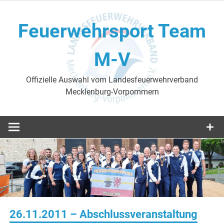
Skip
to
Feuerwehrsport Team
content
M-V
Offizielle Auswahl vom Landesfeuerwehrverband
Mecklenburg-Vorpommern
26.11.2011 – Abschlussveranstaltung