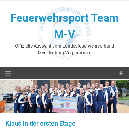
Skip
to
Feuerwehrsport Team
content
M-V
Offizielle Auswahl vom Landesfeuerwehrverband
Mecklenburg-Vorpommern
Klaus in der ersten Etage