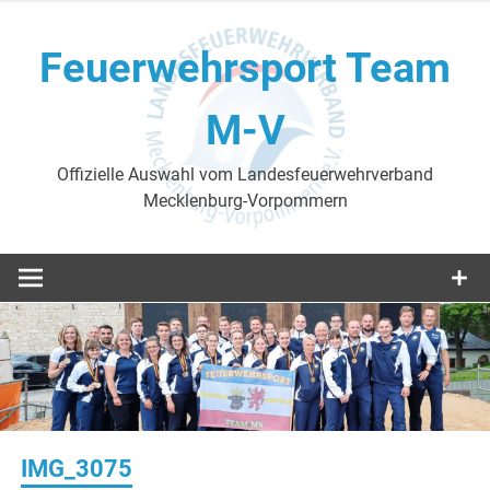
Skip
to
Feuerwehrsport Team
content
M-V
Offizielle Auswahl vom Landesfeuerwehrverband
Mecklenburg-Vorpommern
IMG_3075