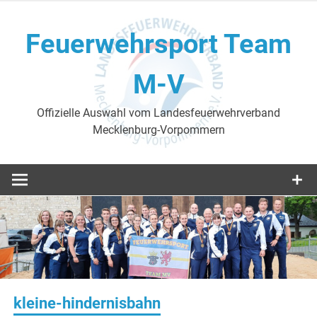
Skip
to
Feuerwehrsport Team
content
M-V
Offizielle Auswahl vom Landesfeuerwehrverband
Mecklenburg-Vorpommern
kleine-hindernisbahn