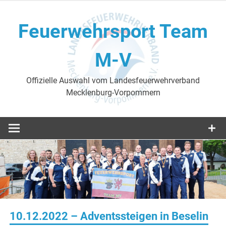
Skip
to
Feuerwehrsport Team
content
M-V
Offizielle Auswahl vom Landesfeuerwehrverband
Mecklenburg-Vorpommern
10.12.2022 – Adventssteigen in Beselin