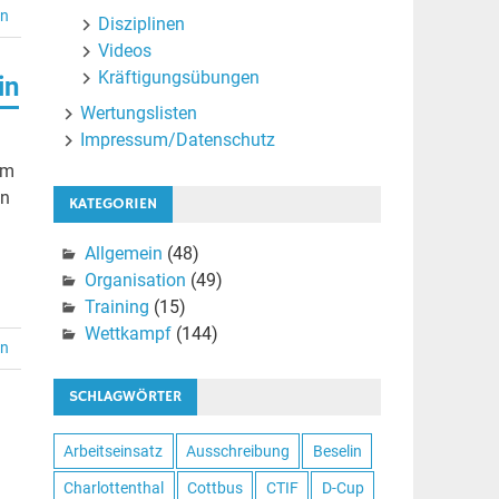
en
Disziplinen
Videos
Kräftigungsübungen
in
Wertungslisten
Impressum/Datenschutz
em
en
KATEGORIEN
Allgemein
(48)
Organisation
(49)
Training
(15)
Wettkampf
(144)
en
SCHLAGWÖRTER
Arbeitseinsatz
Ausschreibung
Beselin
Charlottenthal
Cottbus
CTIF
D-Cup