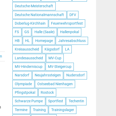
Deutsche-Meisterschaft
Deutsche Nationalmannschaft
DFV
Doberlug-Kirchhain
Feuerwehrsportfest
FS
GS
Halle (Saale)
Hallenpokal
HB
HL
Homepage
Jahresabschluss
Kreisausscheid
Kägsdorf
LA
en
Landesausscheid
MV-Cup
MV-Hinderniscup
MV-Steigercup
Narsdorf
Neujahrssteigen
Nudersdorf
Olympiade
Ostseebad Nienhagen
Pfingstpokal
Rostock
m
Schwarze Pumpe
Sportfest
Techentin
n
Termine
Training
Trainingslager