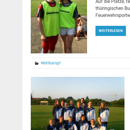
Auf die Plätze, f
thüringischen Bu
Feuerwehrsportw
WEITERLESEN
Wettkampf