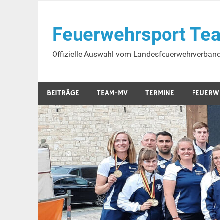
Skip
to
Feuerwehrsport Te
content
Offizielle Auswahl vom Landesfeuerwehrverba
BEITRÄGE
TEAM-MV
TERMINE
FEUERW