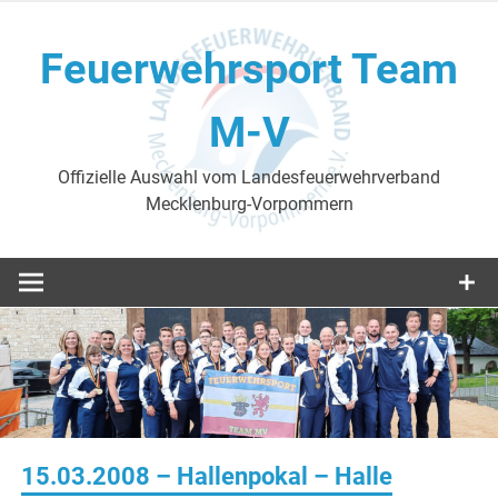
Skip
to
Feuerwehrsport Team
content
M-V
Offizielle Auswahl vom Landesfeuerwehrverband
Mecklenburg-Vorpommern
15.03.2008 – Hallenpokal – Halle