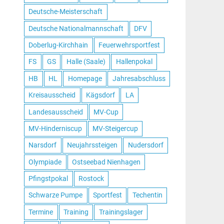
Deutsche-Meisterschaft
Deutsche Nationalmannschaft
DFV
Doberlug-Kirchhain
Feuerwehrsportfest
FS
GS
Halle (Saale)
Hallenpokal
HB
HL
Homepage
Jahresabschluss
Kreisausscheid
Kägsdorf
LA
Landesausscheid
MV-Cup
MV-Hinderniscup
MV-Steigercup
Narsdorf
Neujahrssteigen
Nudersdorf
Olympiade
Ostseebad Nienhagen
Pfingstpokal
Rostock
Schwarze Pumpe
Sportfest
Techentin
Termine
Training
Trainingslager