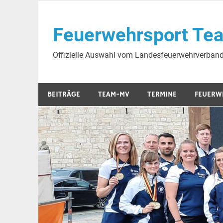
Skip
to
Feuerwehrsport Te
content
Offizielle Auswahl vom Landesfeuerwehrverba
BEITRÄGE
TEAM-MV
TERMINE
FEUERW