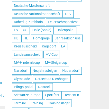
Deutsche-Meisterschaft
Deutsche Nationalmannschaft
DFV
Doberlug-Kirchhain
Feuerwehrsportfest
FS
GS
Halle (Saale)
Hallenpokal
HB
HL
Homepage
Jahresabschluss
Kreisausscheid
Kägsdorf
LA
Landesausscheid
MV-Cup
MV-Hinderniscup
MV-Steigercup
Narsdorf
Neujahrssteigen
Nudersdorf
Olympiade
Ostseebad Nienhagen
en
Pfingstpokal
Rostock
Schwarze Pumpe
Sportfest
Techentin
d »
Termine
Training
Trainingslager