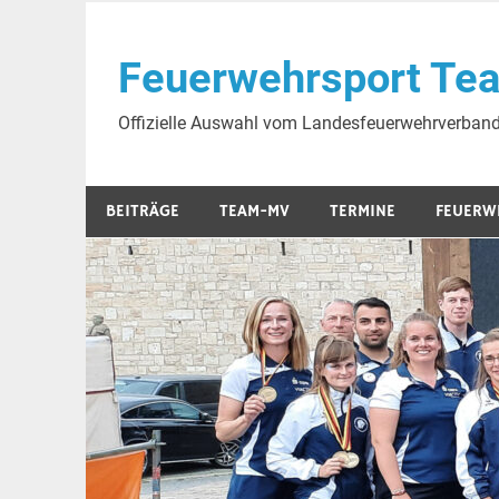
Skip
to
Feuerwehrsport Te
content
Offizielle Auswahl vom Landesfeuerwehrverba
BEITRÄGE
TEAM-MV
TERMINE
FEUERW