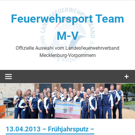
Skip
to
Feuerwehrsport Team
content
M-V
Offizielle Auswahl vom Landesfeuerwehrverband
Mecklenburg-Vorpommern
13.04.2013 – Frühjahrsputz –