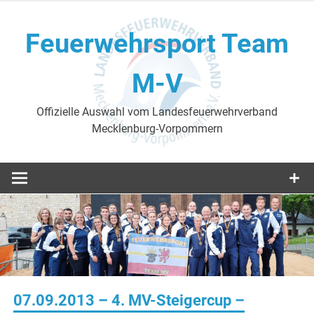
Skip
to
Feuerwehrsport Team
content
M-V
Offizielle Auswahl vom Landesfeuerwehrverband
Mecklenburg-Vorpommern
07.09.2013 – 4. MV-Steigercup –