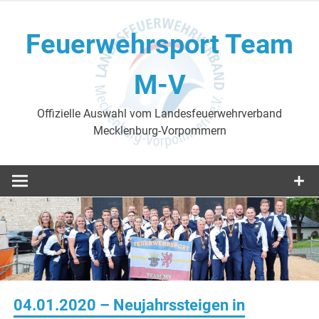
Skip
to
Feuerwehrsport Team
content
M-V
Offizielle Auswahl vom Landesfeuerwehrverband
Mecklenburg-Vorpommern
04.01.2020 – Neujahrssteigen in