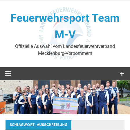
Skip
to
Feuerwehrsport Team
content
M-V
Offizielle Auswahl vom Landesfeuerwehrverband
Mecklenburg-Vorpommern
SCHLAGWORT:
AUSSCHREIBUNG