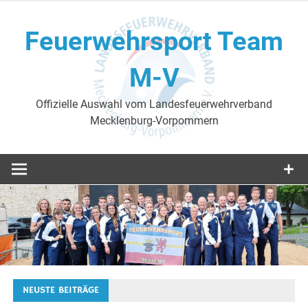
Skip
to
Feuerwehrsport Team
content
M-V
Offizielle Auswahl vom Landesfeuerwehrverband
Mecklenburg-Vorpommern
NEUSTE BEITRÄGE