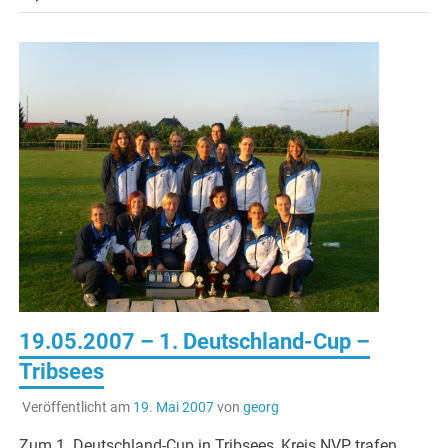
19.05.2007 – 1. Deutschland-Cup –
Tribsees
Veröffentlicht am
19. Mai 2007
von
georg
Zum 1. Deutschland-Cup in Tribsees, Kreis NVP, trafen