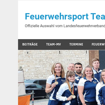
Skip
to
Feuerwehrsport Te
content
Offizielle Auswahl vom Landesfeuerwehrverba
BEITRÄGE
TEAM-MV
TERMINE
FEUERW