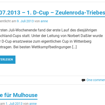
07.2013 – 1. D-Cup – Zeulenroda-Triebe
entlicht am
9. Juli 2013
von
anne
sten Juli-Wochenende fand der erste Lauf des diesjährigen
chland-Cups statt. Unter der Leitung von Norbert Daßler wurde
r D-Cup ersatzweise zum eigentlichen Cup in Wittenberg
tragen. Bei besten Wettkampfbedingungen […]
TERLESEN
One commen
te für Mulhouse
t am
1. Juli 2013
von
anne