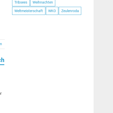
Tribsees
Weihnachten
Weltmeisterschaft
WKO
Zeulenroda
en
ch
r