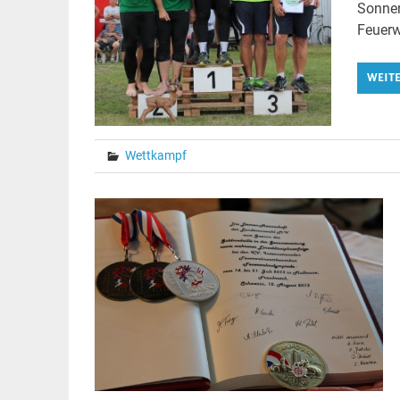
Sonnen
Feuerw
WEIT
Wettkampf