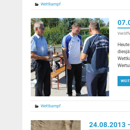
Wettkampf
07.
Veröff
Heute 
diesjä
Wettkä
Wertu
WEIT
Wettkampf
24.08.2013 –