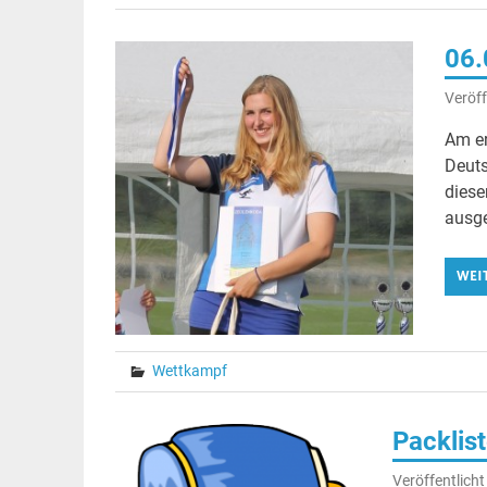
06.
Veröff
Am er
Deuts
diese
ausge
WEI
Wettkampf
Packlis
Veröffentlich