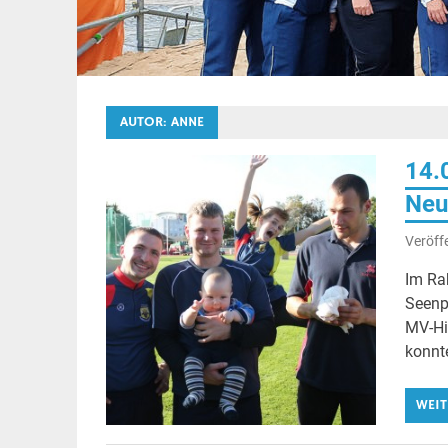
AUTOR:
ANNE
14.
Neu
Veröff
Im Ra
Seenp
MV-Hi
konnt
WEIT