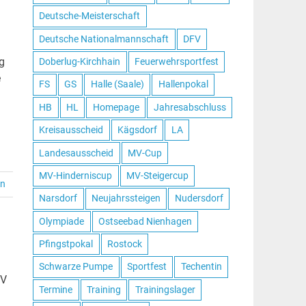
Deutsche-Meisterschaft
Deutsche Nationalmannschaft
DFV
g
Doberlug-Kirchhain
Feuerwehrsportfest
e
FS
GS
Halle (Saale)
Hallenpokal
HB
HL
Homepage
Jahresabschluss
Kreisausscheid
Kägsdorf
LA
Landesausscheid
MV-Cup
MV-Hinderniscup
MV-Steigercup
en
Narsdorf
Neujahrssteigen
Nudersdorf
Olympiade
Ostseebad Nienhagen
Pfingstpokal
Rostock
Schwarze Pumpe
Sportfest
Techentin
MV
Termine
Training
Trainingslager