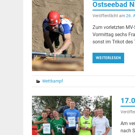
Ostseebad N
Veröffentlicht am
26. 
Zum vorletzten MV-
Vormittag sechs F
sonst im Trikot des
WEITERLESEN
Wettkampf
17.0
Veröffe
Am ver
nach S