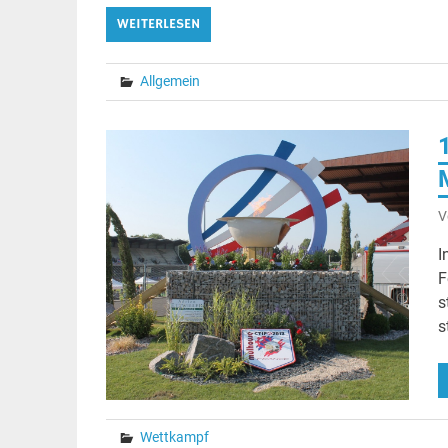
WEITERLESEN
Allgemein
V
I
F
s
s
Wettkampf